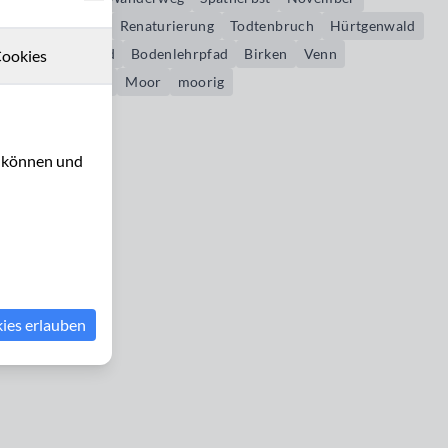
renaturiert
Renaturierung
Todtenbruch
Hürtgenwald
Raffelsbrand
Bodenlehrpfad
Birken
Venn
ookies
Hohes Venn
Moor
moorig
u können und
kies erlauben