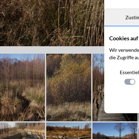
Zusti
Cookies auf 
Renaturierte Fläche im Todtenbruch bei Hürtgenwald
Wir verwenden
die Zugriffe a
Essentiel
Einste