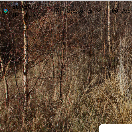
EUREGIO
Archiv
7383
Fotostories
Arc
IM BILD