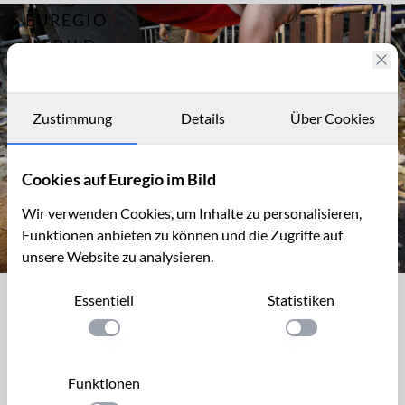
EUREGIO
Archiv
7582
IM BILD
Fotostories
Archiv
Zustimmung
Details
Über Cookies
Kontakt
Cookies auf Euregio im Bild
Wir verwenden Cookies, um Inhalte zu personalisieren,
Funktionen anbieten zu können und die Zugriffe auf
unsere Website zu analysieren.
Schafschur im Schaapskooi Mergelland
Essentiell
Statistiken
Schafschur im Schaapskooi Mergelland
Einstellung anwenden
Einstellung anwen
Schafe müssen mindestens einmal im Jahr geschoren
werden. Die weiblichen Schafe im
Schaapskooi Megelland
Funktionen
werden Anfang Januar, bevor die Lämmer geboren werden,