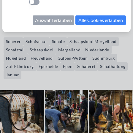
Einstellung anwenden
geschoren. Damit die Schafe wenig Stress erleiden, erfolgt
die Schur so schnell wie möglich, mit routinierten Griffen.
Auswahl erlauben
Alle Cookies erlauben
Bildrechte erwerben
Scherer
Schafschur
Schafe
Schaapskooi Mergelland
Schafstall
Schaapskooi
Mergelland
Niederlande
Hügelland
Heuvelland
Gulpen-Wittem
Südlimburg
Zuid-Limb urg
Eperheide
Epen
Schäferei
Schafhaltung
Januar