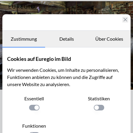
EUREGIO
Archiv
4995
IM BILD
Gut
Steinstraß
Fotostories
in Aachen-
Horbach
Archiv
Zustimmung
Details
Über Cookies
Kontakt
Cookies auf Euregio im Bild
Wir verwenden Cookies, um Inhalte zu personalisieren,
Funktionen anbieten zu können und die Zugriffe auf
unsere Website zu analysieren.
Speicher, Gut Steinstraß in Aachen - Horbach
Essentiell
Statistiken
Speicher, Gut Steinstraß in Aachen -
Horbach
Einstellung anwenden
Einstellung anwen
Das Gut Steinstraß ist ein Vierseitenhof und liegt in Aachen
Funktionen
– Horbach, in der Oberdorfstraße 99. Dieser große, zur Zeit