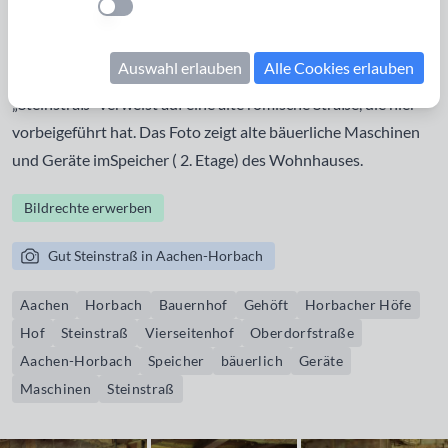
Einstellung anwenden
leer stehende Hof, gehört zu den sogenannten Horbacher
Höfen, die auf eine Schenkung im Jahr 1215 zurückgehen.
Auswahl erlauben
Alle Cookies erlauben
Zeitweise lebte hier eine Klostergemeinschaft. Der Name
„Steinstraß“ verweist auf eine alte römische Straße, die hier
vorbeigeführt hat. Das Foto zeigt alte bäuerliche Maschinen
und Geräte imSpeicher ( 2. Etage) des Wohnhauses.
Bildrechte erwerben
Gut Steinstraß in Aachen-Horbach
Aachen
Horbach
Bauernhof
Gehöft
Horbacher Höfe
Hof
Steinstraß
Vierseitenhof
Oberdorfstraße
Aachen-Horbach
Speicher
bäuerlich
Geräte
Maschinen
Steinstraß