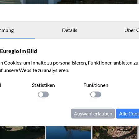
mmung
Details
Über C
Euregio im Bild
 Cookies, um Inhalte zu personalisieren, Funktionen anbieten z
uf unsere Website zu analysieren.
l
Statistiken
Funktionen
llung anwenden
Einstellung anwenden
Einstellung anwenden
Auswahl erlauben
Alle Coo