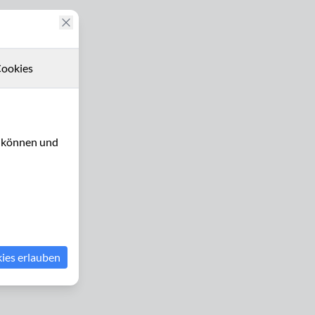
ookies
u können und
kies erlauben