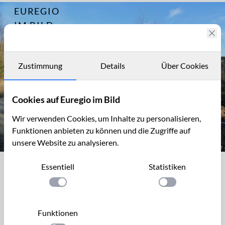
EUREGIO
Archiv
10780
IM BILD
Lammersdorf -
Dorfrundgang
Fotostories
Archiv
Zustimmung
Details
Über Cookies
Kontakt
Cookies auf Euregio im Bild
Wir verwenden Cookies, um Inhalte zu personalisieren,
Funktionen anbieten zu können und die Zugriffe auf
unsere Website zu analysieren.
Venngebiet im Gerhardsbruch, "Dorfrundgang Lammersdorf"
Essentiell
Statistiken
Venngebiet im Gerhardsbruch,
"Dorfrundgang Lammersdorf"
Einstellung anwenden
Einstellung anwen
5,6 km, z.T auf unbefestigten Wegen Parken: Dorfplatz bei
Funktionen
der Kirche St. Johannes der Täufer Wegmarkierung: 02