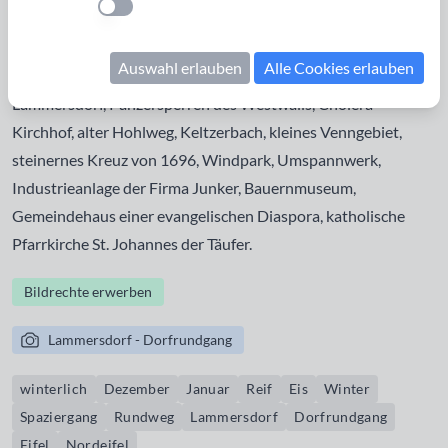
Einstellung anwenden
Startpunkt: Kirchstraße 47a, einer kleinen Gasse, die von
der großen Straße (auch Kirchstraße) nach Nordost
Auswahl erlauben
Alle Cookies erlauben
abzweigt Das gibt es unterwegs zu sehen: Waggon
Lammersdorf, Panzersperren des Westwalls, Cholera
Kirchhof, alter Hohlweg, Keltzerbach, kleines Venngebiet,
steinernes Kreuz von 1696, Windpark, Umspannwerk,
Industrieanlage der Firma Junker, Bauernmuseum,
Gemeindehaus einer evangelischen Diaspora, katholische
Pfarrkirche St. Johannes der Täufer.
Bildrechte erwerben
Lammersdorf - Dorfrundgang
winterlich
Dezember
Januar
Reif
Eis
Winter
Spaziergang
Rundweg
Lammersdorf
Dorfrundgang
Eifel
Nordeifel