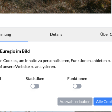
mmung
Details
Über C
Euregio im Bild
 Cookies, um Inhalte zu personalisieren, Funktionen anbieten z
uf unsere Website zu analysieren.
l
Statistiken
Funktionen
llung anwenden
Einstellung anwenden
Einstellung anwenden
Auswahl erlauben
Alle Coo