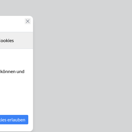
ookies
u können und
kies erlauben