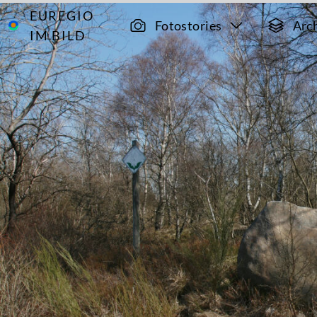
EUREGIO
Archiv
4560
Fotostories
Arc
IM BILD
Vennwacken
im Hohen
Venn