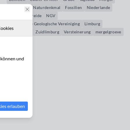
Kreidezeit
Naturdenkmal
Fossilien
Niederlande
Holland
Kreide
NGV
Nederlandse Geologische Vereiniging
Limburg
ookies
Südlimburg
Zuidlimburg
Versteinerung
mergelgroeve
u können und
kies erlauben