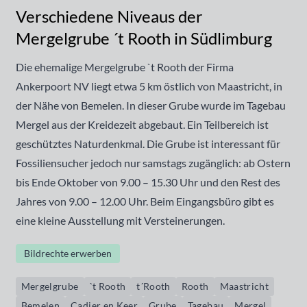
Verschiedene Niveaus der
Mergelgrube ´t Rooth in Südlimburg
Die ehemalige Mergelgrube `t Rooth der Firma
Ankerpoort NV liegt etwa 5 km östlich von Maastricht, in
der Nähe von Bemelen. In dieser Grube wurde im Tagebau
Mergel aus der Kreidezeit abgebaut. Ein Teilbereich ist
geschütztes Naturdenkmal. Die Grube ist interessant für
Fossiliensucher jedoch nur samstags zugänglich: ab Ostern
bis Ende Oktober von 9.00 – 15.30 Uhr und den Rest des
Jahres von 9.00 – 12.00 Uhr. Beim Eingangsbüro gibt es
eine kleine Ausstellung mit Versteinerungen.
Bildrechte erwerben
Mergelgrube
`t Rooth
t´Rooth
Rooth
Maastricht
Bemelen
Cadier en Keer
Grube
Tagebau
Mergel