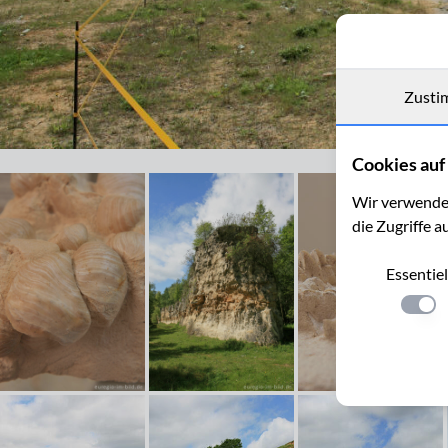
Zusti
Verschiedene Niveaus der Mergelgrube ´t Rooth in Südlimburg
Cookies auf 
Wir verwenden
die Zugriffe a
Essentiel
Einste