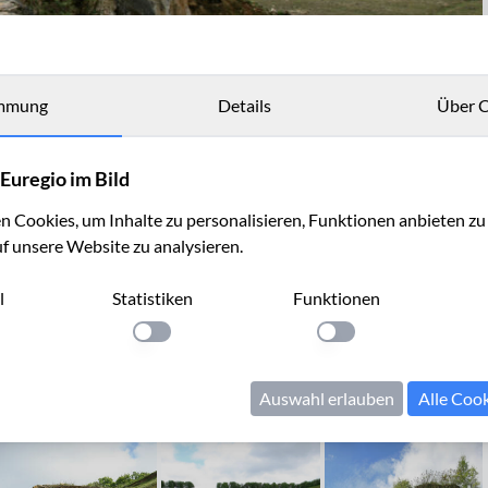
mmung
Details
Über C
Euregio im Bild
 Cookies, um Inhalte zu personalisieren, Funktionen anbieten z
uf unsere Website zu analysieren.
l
Statistiken
Funktionen
llung anwenden
Einstellung anwenden
Einstellung anwenden
Auswahl erlauben
Alle Coo