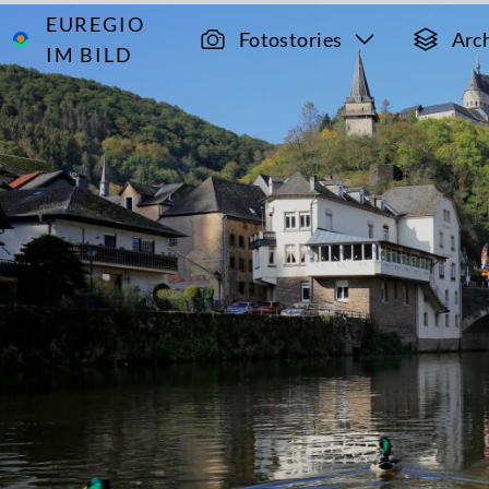
EUREGIO
Archiv
12826
Fotostories
Arc
IM BILD