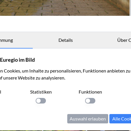
mmung
Details
Über C
Euregio im Bild
 Cookies, um Inhalte zu personalisieren, Funktionen anbieten z
uf unsere Website zu analysieren.
l
Statistiken
Funktionen
llung anwenden
Einstellung anwenden
Einstellung anwenden
Auswahl erlauben
Alle Coo