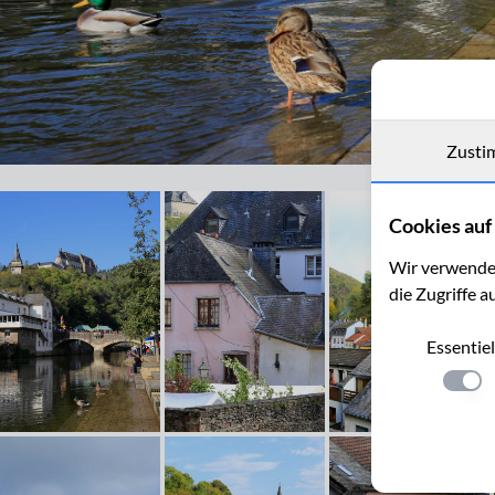
Zusti
Vianden im Ourtal
Cookies auf 
Wir verwenden
die Zugriffe a
Essentiel
Einste