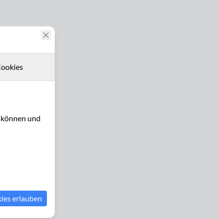
ookies
u können und
kies erlauben