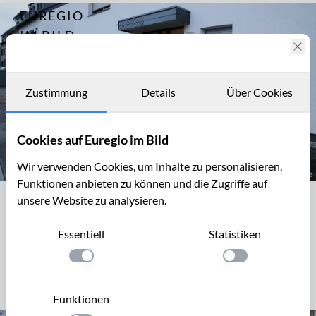
EUREGIO
Archiv
15223
IM BILD
Fotostories
Archiv
Zustimmung
Details
Über Cookies
Kontakt
Cookies auf Euregio im Bild
Wir verwenden Cookies, um Inhalte zu personalisieren,
Funktionen anbieten zu können und die Zugriffe auf
Vorgartengestaltung mit Schotter
unsere Website zu analysieren.
Vorgartengestaltung mit Schotter
Essentiell
Statistiken
Bildrechte erwerben
Einstellung anwenden
Einstellung anwen
Schottergarten
Vorgarten
Gartengestaltung
Steingarten
Funktionen