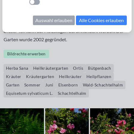
Einstellung anwenden
gegliedert in einen Gesundheitsgarten mit 120
verschiedenen Pflanzen, einen Heilkräutergarten mit 25
Auswahl erlauben
Alle Cookies erlauben
Heilpflanzen und einen Bereich mit wilder, regionaler Flora.
Dieser Teil kann auf Holzstegen durchwandert werden. Der
Garten wurde 2002 gegründet.
Bildrechte erwerben
Herba Sana
Heilkräutergarten
Ortis
Bütgenbach
Kräuter
Kräutergarten
Heilkräuter
Heilpflanzen
Garten
Sommer
Juni
Elsenborn
Wald-Schachtelhalm
Equisetum sylvaticum L.
Schachtelhalm