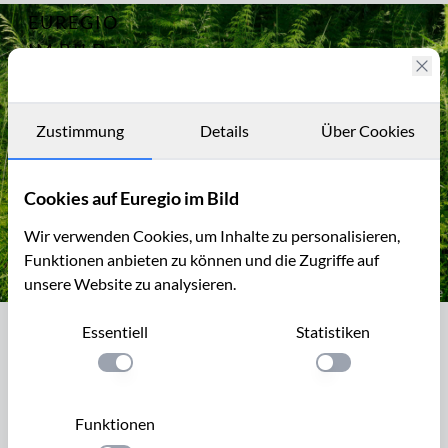
EUREGIO
Archiv
14294
IM BILD
Fotostories
Archiv
Zustimmung
Details
Über Cookies
Kontakt
Cookies auf Euregio im Bild
Wir verwenden Cookies, um Inhalte zu personalisieren,
Funktionen anbieten zu können und die Zugriffe auf
unsere Website zu analysieren.
Wald-Schachtelhalm im Heilkräutergarten Herba Sana
Essentiell
Statistiken
Wald-Schachtelhalm im
Heilkräutergarten Herba Sana
Einstellung anwenden
Einstellung anwen
Herba Sana ist ein7.000 m² großer, öffentlich zugängiger
Funktionen
Heilkräutergarten der Firma Ortis in Bütgenbach. Er ist