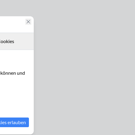
ookies
u können und
kies erlauben