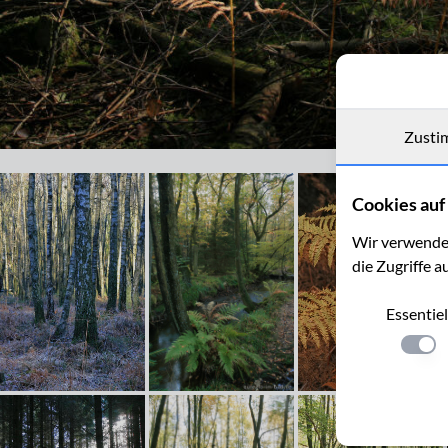
Zusti
Waldlichtung im Münsterwald, Nordeifel
Cookies auf 
Wir verwenden
die Zugriffe a
Essentiel
Einste