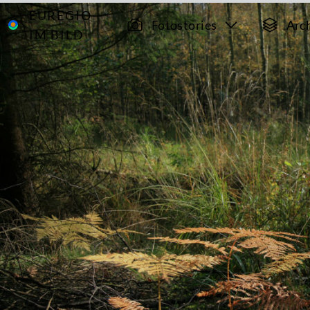
EUREGIO
Archiv
1268
Fotostories
Arc
IM BILD