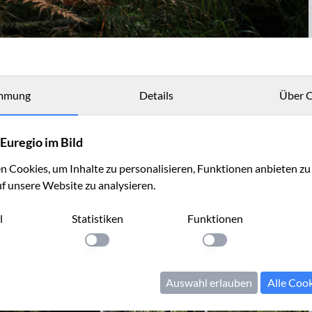
mmung
Details
Über C
Euregio im Bild
 Cookies, um Inhalte zu personalisieren, Funktionen anbieten z
uf unsere Website zu analysieren.
l
Statistiken
Funktionen
llung anwenden
Einstellung anwenden
Einstellung anwenden
Auswahl erlauben
Alle Coo