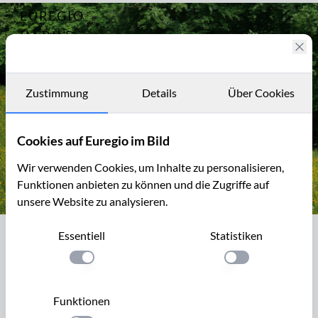
EUREGIO
Archiv
4834
IM BILD
Fotostories
Archiv
Zustimmung
Details
Über Cookies
Kontakt
Cookies auf Euregio im Bild
Wir verwenden Cookies, um Inhalte zu personalisieren,
Funktionen anbieten zu können und die Zugriffe auf
unsere Website zu analysieren.
Waldrand mit Blumenwiese
Essentiell
Statistiken
Waldrand mit Blumenwiese
Einstellung anwenden
Einstellung anwen
Die 3. Etappe des Eifelsteigs führt zwischen Dedenborn und
Einruhr entlang dem Rurtal über einen schönen Wiesenhang
Funktionen
mit Blick auf weite Wälder.