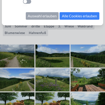
Einstellung anwenden
Bildrechte erwerben
Auswahl erlauben
Alle Cookies erlauben
Eifelsteig
wandern
Rurtal
Dedenborn
Einruhr
Rur
Juni
Sommer
dritte
Etappe
3.
Wiese
Waldrand
Blumenwiese
Hahnenfuß