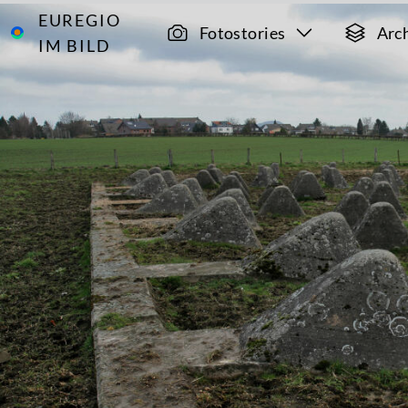
EUREGIO
Archiv
2073
Fotostories
Arc
IM BILD