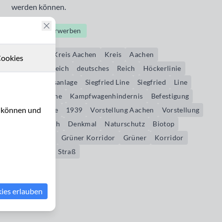
werden können.
Bildrechte erwerben
Westwall
Kreis Aachen
Kreis
Aachen
ookies
Deutsches Reich
deutsches
Reich
Höckerlinie
Befestigungsanlage
Siegfried Line
Siegfried
Line
Drachenzähne
Kampfwagenhindernis
Befestigung
u können und
Reichsgrenze
1939
Vorstellung Aachen
Vorstellung
Herzogenrath
Denkmal
Naturschutz
Biotop
Biotopkette
Grüner Korridor
Grüner
Korridor
Klinkheide
Straß
kies erlauben