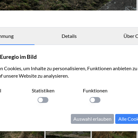
mmung
Details
Über C
h-Straß
Euregio im Bild
 Cookies, um Inhalte zu personalisieren, Funktionen anbieten z
uf unsere Website zu analysieren.
l
Statistiken
Funktionen
llung anwenden
Einstellung anwenden
Einstellung anwenden
Auswahl erlauben
Alle Coo