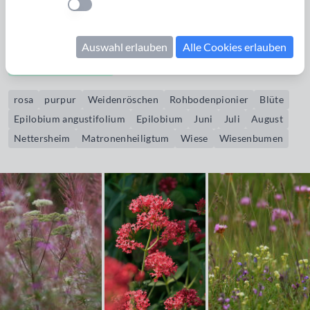
Einstellung anwenden
Rohbodenpionier z.B. Kahlschläge, Uferzonen und
Schuttflächen. Die Blütezeit ist von Juni bis August.
Auswahl erlauben
Alle Cookies erlauben
Bildrechte erwerben
rosa
purpur
Weidenröschen
Rohbodenpionier
Blüte
Epilobium angustifolium
Epilobium
Juni
Juli
August
Nettersheim
Matronenheiligtum
Wiese
Wiesenbumen