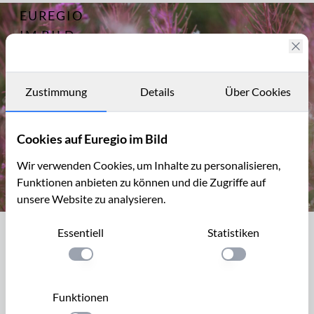
EUREGIO
Archiv
12551
IM BILD
Fotostories
Archiv
Zustimmung
Details
Über Cookies
Kontakt
Cookies auf Euregio im Bild
Wir verwenden Cookies, um Inhalte zu personalisieren,
Funktionen anbieten zu können und die Zugriffe auf
unsere Website zu analysieren.
Wiese mit Weidenröschen beim Matronenheiligtum von Netters
Essentiell
Statistiken
Wiese mit Weidenröschen beim
Matronenheiligtum von Nettersheim
Einstellung anwenden
Einstellung anwen
Das rosa bis purpurfarbige Weidenröschen wächst
Funktionen
zirkumpolar auf der Nordhalbkugel und besiedelt als