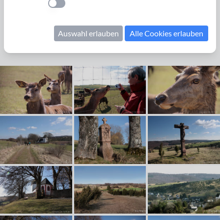
Bildrechte erwerben
Einstellung anwenden
Eifelsteig
7 Etappe
Vorfrühling
wild
Gehege
Auswahl erlauben
Alle Cookies erlauben
Wildgehege
Alendorf
März