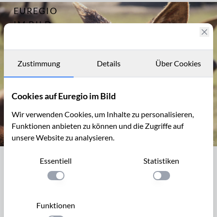
EUREGIO
Archiv
6139
IM BILD
Fotostories
Archiv
Zustimmung
Details
Über Cookies
Kontakt
Cookies auf Euregio im Bild
Wir verwenden Cookies, um Inhalte zu personalisieren,
Funktionen anbieten zu können und die Zugriffe auf
unsere Website zu analysieren.
Wild in einem Gehege bei Alendorf
Essentiell
Statistiken
Wild in einem Gehege bei Alendorf
Einstellung anwenden
Einstellung anwen
Die 7. Etappe des Eifelsteigs beginnt in Blankenheim, führt
weiter nach Ripsdorf und Alendorf und endet in Mirbach
Funktionen