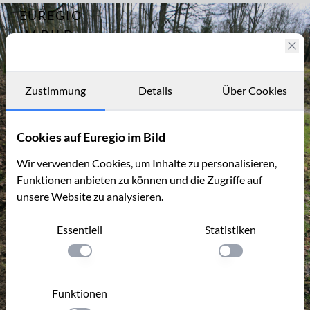
EUREGIO
Archiv
14956
IM BILD
Fotostories
Archiv
Zustimmung
Details
Über Cookies
Kontakt
Cookies auf Euregio im Bild
Wir verwenden Cookies, um Inhalte zu personalisieren,
Funktionen anbieten zu können und die Zugriffe auf
unsere Website zu analysieren.
Essentiell
Statistiken
Einstellung anwenden
Einstellung anwen
Funktionen