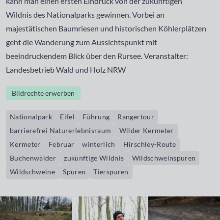
kann man einen ersten Eindruck von der zukünftigen
Wildnis des Nationalparks gewinnen. Vorbei an
majestätischen Baumriesen und historischen Köhlerplätzen
geht die Wanderung zum Aussichtspunkt mit
beeindruckendem Blick über den Rursee. Veranstalter:
Landesbetrieb Wald und Holz NRW
Bildrechte erwerben
Nationalpark
Eifel
Führung
Rangertour
barrierefrei Naturerlebnisraum
Wilder Kermeter
Kermeter
Februar
winterlich
Hirschley-Route
Buchenwälder
zukünftige Wildnis
Wildschweinspuren
Wildschweine
Spuren
Tierspuren