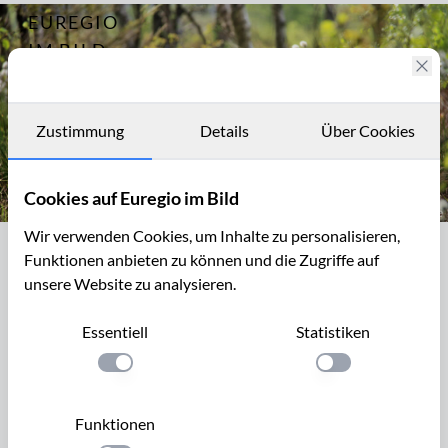
EUREGIO
Archiv
8019
IM BILD
Fotostories
Archiv
Zustimmung
Details
Über Cookies
Kontakt
Cookies auf Euregio im Bild
Wollgras im Platten Venn (Hohes Venn)
Wir verwenden Cookies, um Inhalte zu personalisieren,
Wollgras im Platten Venn (Hohes Venn)
Funktionen anbieten zu können und die Zugriffe auf
unsere Website zu analysieren.
Das Wollgras, Eriophorum, ist eine typische Pflanze für
offene Moorstandorte. Die „Wattebäusche“ sind nicht die
Essentiell
Statistiken
Blüten, sondern die Fruchtstände der Gräser. Im Hohen
Einstellung anwenden
Einstellung anwen
Venn gedeihen das
Scheiden-Wollgras
und das
Schmalblättrige Wollgras
.
Funktionen