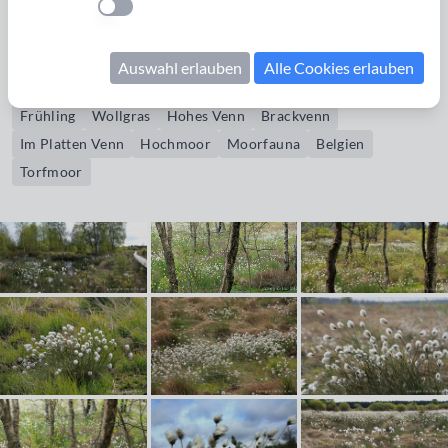
Einstellung anwenden
Bildrechte erwerben
Moor
Eriophorum
Mai
Venn
Wattebäusche
Auswahl erlauben
Alle Cookies erlauben
Fruchtstände
Gras
moorig
Panorama
Panoramafoto
Frühling
Wollgras
Hohes Venn
Brackvenn
Im Platten Venn
Hochmoor
Moorfauna
Belgien
Torfmoor