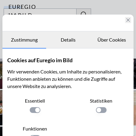
EUREGIO
Archiv
IM BILD
Fotostories
Sebastianus-
Schützenbruderschaft
Archiv
Zustimmung
Details
Über Cookies
Kontakt
Seite 1 von 2
Cookies auf Euregio im Bild
Wir verwenden Cookies, um Inhalte zu personalisieren,
Funktionen anbieten zu können und die Zugriffe auf
unsere Website zu analysieren.
Essentiell
Statistiken
Einstellung anwenden
Einstellung anwen
Funktionen