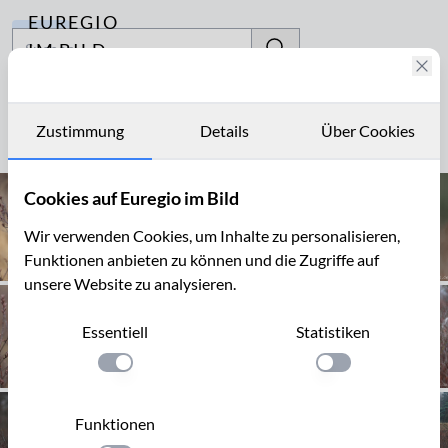
EUREGIO
Archiv
IM BILD
Fotostories
Grutbier
Archiv
Zustimmung
Details
Über Cookies
Seite 1 von 2
Kontakt
Cookies auf Euregio im Bild
Wir verwenden Cookies, um Inhalte zu personalisieren,
Funktionen anbieten zu können und die Zugriffe auf
unsere Website zu analysieren.
Essentiell
Statistiken
Einstellung anwenden
Einstellung anwen
Funktionen