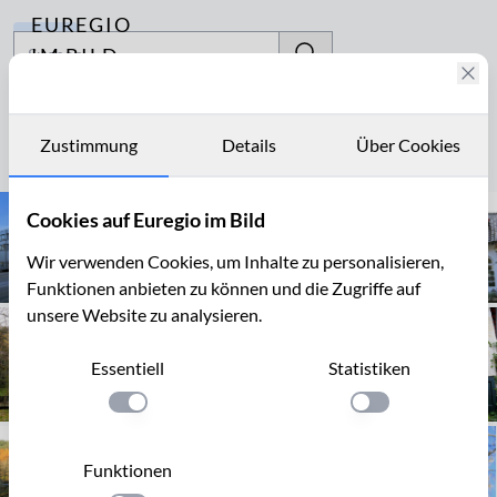
EUREGIO
Archiv
IM BILD
Fotostories
Juncker
Archiv
Zustimmung
Details
Über Cookies
Seite 1 von 4
Kontakt
Cookies auf Euregio im Bild
Wir verwenden Cookies, um Inhalte zu personalisieren,
Funktionen anbieten zu können und die Zugriffe auf
unsere Website zu analysieren.
Essentiell
Statistiken
Einstellung anwenden
Einstellung anwen
Funktionen