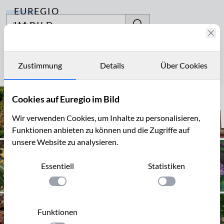
EUREGIO
Archiv
IM BILD
Fotostories
rötlich
Archiv
Zustimmung
Details
Über Cookies
Seite 1 von 4
Kontakt
Cookies auf Euregio im Bild
Wir verwenden Cookies, um Inhalte zu personalisieren,
Funktionen anbieten zu können und die Zugriffe auf
unsere Website zu analysieren.
Essentiell
Statistiken
Einstellung anwenden
Einstellung anwen
Funktionen