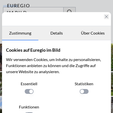
EUREGIO
Archiv
IM BILD
Fotostories
Populus tremula
Archiv
Zustimmung
Details
Über Cookies
Seite 1 von 1
Kontakt
Cookies auf Euregio im Bild
Wir verwenden Cookies, um Inhalte zu personalisieren,
Funktionen anbieten zu können und die Zugriffe auf
unsere Website zu analysieren.
Essentiell
Statistiken
Einstellung anwenden
Einstellung anwen
Funktionen