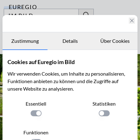
EUREGIO
Archiv
IM BILD
Fotostories
Baumallee
Archiv
Zustimmung
Details
Über Cookies
Seite 1 von 4
Kontakt
Cookies auf Euregio im Bild
Wir verwenden Cookies, um Inhalte zu personalisieren,
Funktionen anbieten zu können und die Zugriffe auf
unsere Website zu analysieren.
Essentiell
Statistiken
Einstellung anwenden
Einstellung anwen
Funktionen