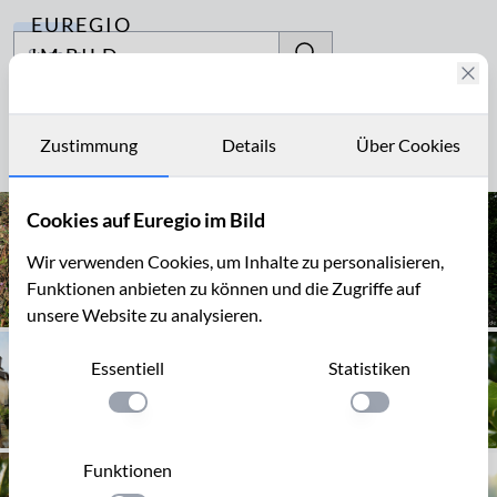
EUREGIO
Archiv
IM BILD
Fotostories
Niedrig
Archiv
Zustimmung
Details
Über Cookies
Seite 1 von 3
Kontakt
Cookies auf Euregio im Bild
Wir verwenden Cookies, um Inhalte zu personalisieren,
Funktionen anbieten zu können und die Zugriffe auf
unsere Website zu analysieren.
Essentiell
Statistiken
Einstellung anwenden
Einstellung anwen
Funktionen