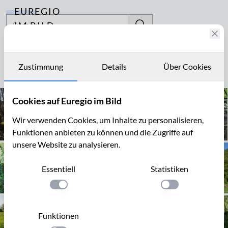
EUREGIO
Archiv
IM BILD
Fotostories
Drachenzähne
Archiv
Zustimmung
Details
Über Cookies
Seite 1 von 8
Kontakt
Cookies auf Euregio im Bild
Wir verwenden Cookies, um Inhalte zu personalisieren,
Funktionen anbieten zu können und die Zugriffe auf
unsere Website zu analysieren.
Essentiell
Statistiken
Einstellung anwenden
Einstellung anwen
Funktionen