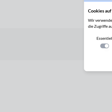
Cookies auf 
Wir verwenden
die Zugriffe a
Essentiel
Startseite
Einste