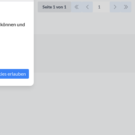
Seite 1 von 1
u können und
erklärung
kies erlauben