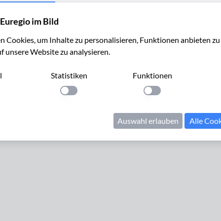
Euregio im Bild
 Cookies, um Inhalte zu personalisieren, Funktionen anbieten z
uf unsere Website zu analysieren.
l
Statistiken
Funktionen
Cookies verwalten
Kontakt
Impressum
Datenschutz
llung anwenden
Einstellung anwenden
Einstellung anwenden
© 2024 Euregio im Bild. Alle Rechte vorbehalten.
Auswahl erlauben
Alle Coo