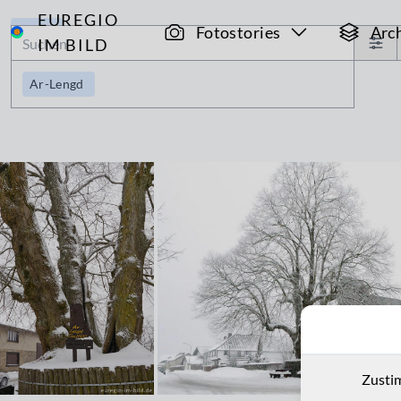
EUREGIO
Archiv
Fotostories
Arc
IM BILD
Ar-Lengd
Zusti