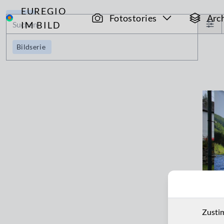
EUREGIO
Archiv
Fotostories
Arc
IM BILD
Bildserie
Zusti