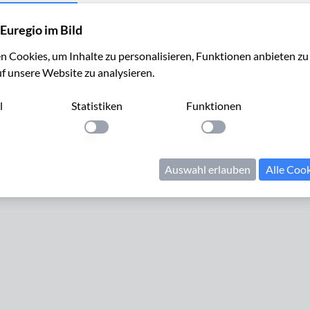
Euregio im Bild
 Cookies, um Inhalte zu personalisieren, Funktionen anbieten z
uf unsere Website zu analysieren.
l
Statistiken
Funktionen
Cookies verwalten
Kontakt
Impressum
Datenschutz
llung anwenden
Einstellung anwenden
Einstellung anwenden
© 2024 Euregio im Bild. Alle Rechte vorbehalten.
Auswahl erlauben
Alle Coo