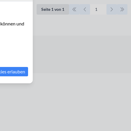
Seite 1 von 1
u können und
erklärung
kies erlauben