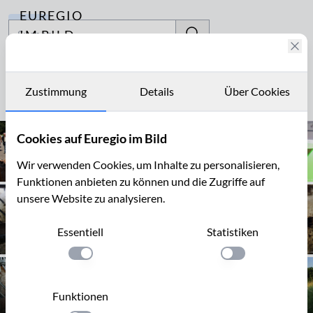
EUREGIO
Archiv
IM BILD
Fotostories
Heu
Archiv
Zustimmung
Details
Über Cookies
Seite 1 von 50
Kontakt
Cookies auf Euregio im Bild
Wir verwenden Cookies, um Inhalte zu personalisieren,
Funktionen anbieten zu können und die Zugriffe auf
unsere Website zu analysieren.
Essentiell
Statistiken
Einstellung anwenden
Einstellung anwen
Funktionen