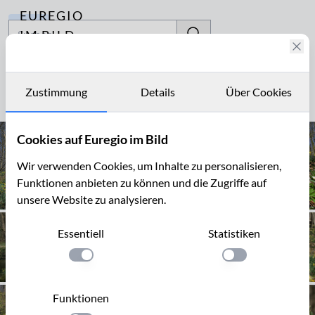
EUREGIO
Archiv
IM BILD
Fotostories
Osterzeit
Archiv
Zustimmung
Details
Über Cookies
Seite 1 von 4
Kontakt
Cookies auf Euregio im Bild
Wir verwenden Cookies, um Inhalte zu personalisieren,
Funktionen anbieten zu können und die Zugriffe auf
unsere Website zu analysieren.
Essentiell
Statistiken
Einstellung anwenden
Einstellung anwen
Funktionen