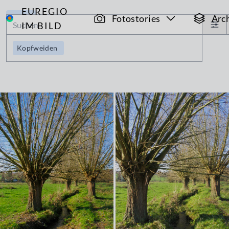
EUREGIO
Archiv
Fotostories
Arc
IM BILD
Kopfweiden