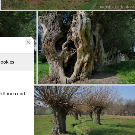
ookies
u können und