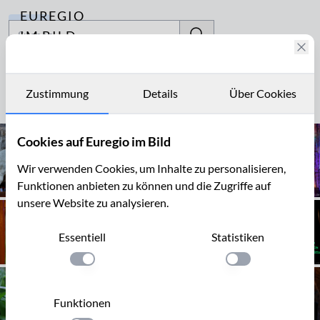
EUREGIO
Archiv
IM BILD
Fotostories
Valkenburg
Archiv
Zustimmung
Details
Über Cookies
Seite 1 von 10
Kontakt
Cookies auf Euregio im Bild
Wir verwenden Cookies, um Inhalte zu personalisieren,
Funktionen anbieten zu können und die Zugriffe auf
unsere Website zu analysieren.
Essentiell
Statistiken
Einstellung anwenden
Einstellung anwen
Funktionen