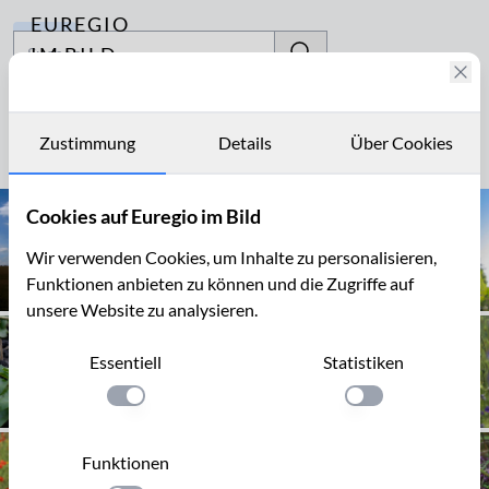
EUREGIO
Archiv
IM BILD
Fotostories
Feld
Archiv
Zustimmung
Details
Über Cookies
Seite 1 von 8
Kontakt
Cookies auf Euregio im Bild
Wir verwenden Cookies, um Inhalte zu personalisieren,
Funktionen anbieten zu können und die Zugriffe auf
unsere Website zu analysieren.
Essentiell
Statistiken
Einstellung anwenden
Einstellung anwen
Funktionen