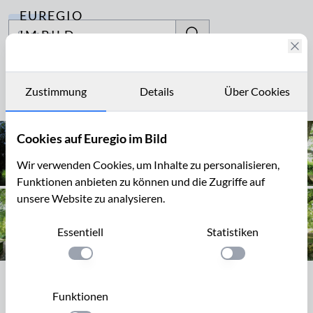
EUREGIO
Archiv
IM BILD
Fotostories
Kahnweiher
Archiv
Zustimmung
Details
Über Cookies
Seite 1 von 1
Kontakt
Cookies auf Euregio im Bild
Wir verwenden Cookies, um Inhalte zu personalisieren,
Funktionen anbieten zu können und die Zugriffe auf
unsere Website zu analysieren.
Essentiell
Statistiken
Einstellung anwenden
Einstellung anwen
Seite 1 von 1
Funktionen