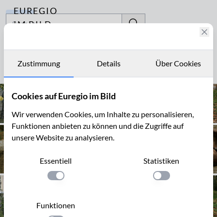
EUREGIO
Archiv
IM BILD
Fotostories
Bronze
Archiv
Zustimmung
Details
Über Cookies
Seite 1 von 4
Kontakt
Cookies auf Euregio im Bild
Wir verwenden Cookies, um Inhalte zu personalisieren,
Funktionen anbieten zu können und die Zugriffe auf
unsere Website zu analysieren.
Essentiell
Statistiken
Einstellung anwenden
Einstellung anwen
Funktionen