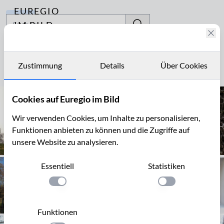
EUREGIO
Archiv
IM BILD
Fotostories
Stiftung
Archiv
Zustimmung
Details
Über Cookies
Seite 1 von 6
Kontakt
Cookies auf Euregio im Bild
Wir verwenden Cookies, um Inhalte zu personalisieren,
Funktionen anbieten zu können und die Zugriffe auf
unsere Website zu analysieren.
Essentiell
Statistiken
Einstellung anwenden
Einstellung anwen
Funktionen