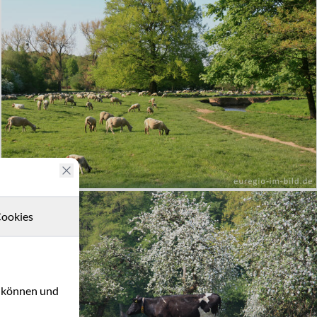
ookies
u können und