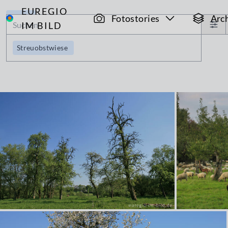
EUREGIO
Archiv
Fotostories
Arc
IM BILD
Streuobstwiese