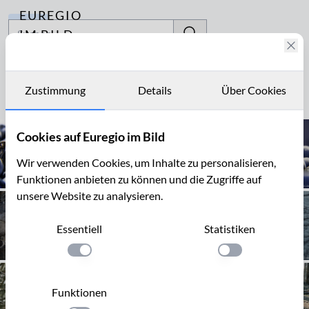
EUREGIO
Archiv
IM BILD
Fotostories
gefroren
Archiv
Zustimmung
Details
Über Cookies
Seite 1 von 1
Kontakt
Cookies auf Euregio im Bild
Wir verwenden Cookies, um Inhalte zu personalisieren,
Funktionen anbieten zu können und die Zugriffe auf
unsere Website zu analysieren.
Essentiell
Statistiken
Einstellung anwenden
Einstellung anwen
Funktionen