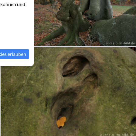
u können und
kies erlauben