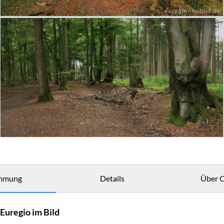
mmung
Details
Über C
Euregio im Bild