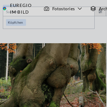
EUREGIO
Archiv
Fotostories
Arc
IM BILD
Köpfchen