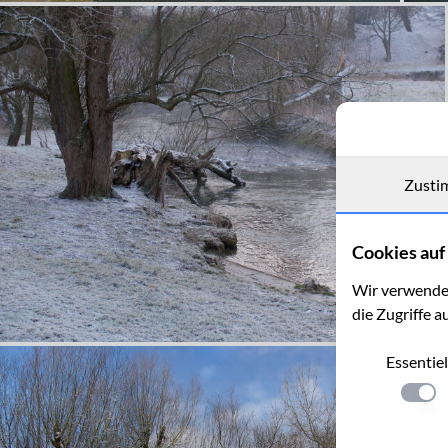
Zusti
Cookies auf 
Wir verwenden
die Zugriffe a
Essentiel
Einste