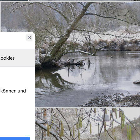
ookies
u können und