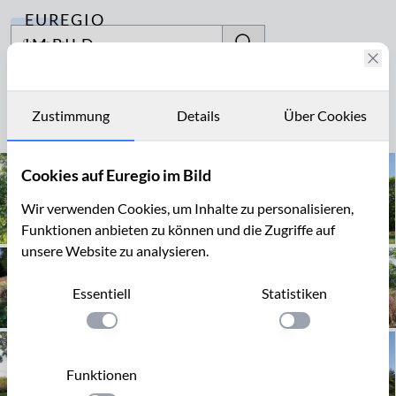
EUREGIO
Archiv
IM BILD
Fotostories
StOÜbPl
Archiv
Zustimmung
Details
Über Cookies
Seite 1 von 1
Kontakt
Cookies auf Euregio im Bild
Wir verwenden Cookies, um Inhalte zu personalisieren,
Funktionen anbieten zu können und die Zugriffe auf
unsere Website zu analysieren.
Essentiell
Statistiken
Einstellung anwenden
Einstellung anwen
Funktionen