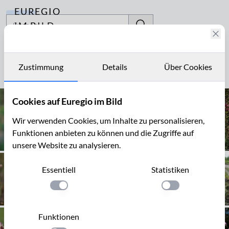
EUREGIO
Archiv
IM BILD
Fotostories
Silene
Archiv
Zustimmung
Details
Über Cookies
Seite 1 von 3
Kontakt
Cookies auf Euregio im Bild
Wir verwenden Cookies, um Inhalte zu personalisieren,
Funktionen anbieten zu können und die Zugriffe auf
unsere Website zu analysieren.
Essentiell
Statistiken
Einstellung anwenden
Einstellung anwen
Funktionen