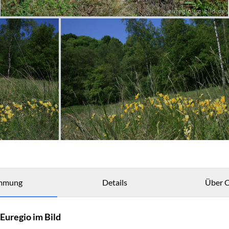
mmung
Details
Über C
Euregio im Bild