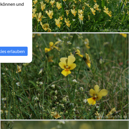
u können und
kies erlauben