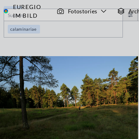
EUREGIO
Archiv
Fotostories
Arc
IM BILD
calaminariae