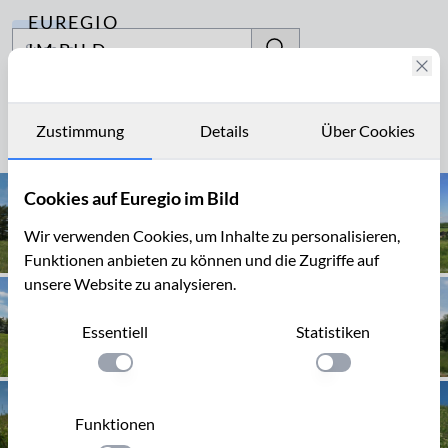
EUREGIO
Archiv
IM BILD
Fotostories
Breinigerheide
Archiv
Zustimmung
Details
Über Cookies
Seite 1 von 3
Kontakt
Cookies auf Euregio im Bild
Wir verwenden Cookies, um Inhalte zu personalisieren,
Funktionen anbieten zu können und die Zugriffe auf
unsere Website zu analysieren.
Essentiell
Statistiken
Einstellung anwenden
Einstellung anwen
Funktionen