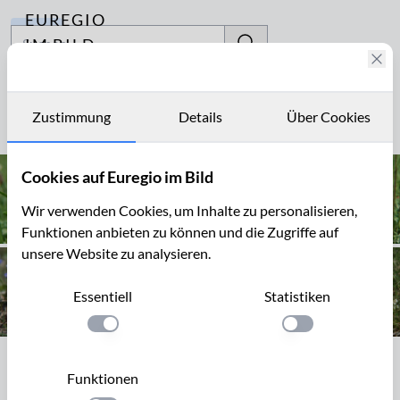
EUREGIO
Archiv
IM BILD
Fotostories
Kreuzblümchen
Archiv
Zustimmung
Details
Über Cookies
Seite 1 von 1
Kontakt
Cookies auf Euregio im Bild
Wir verwenden Cookies, um Inhalte zu personalisieren,
Funktionen anbieten zu können und die Zugriffe auf
unsere Website zu analysieren.
Essentiell
Statistiken
Einstellung anwenden
Einstellung anwen
Seite 1 von 1
Funktionen