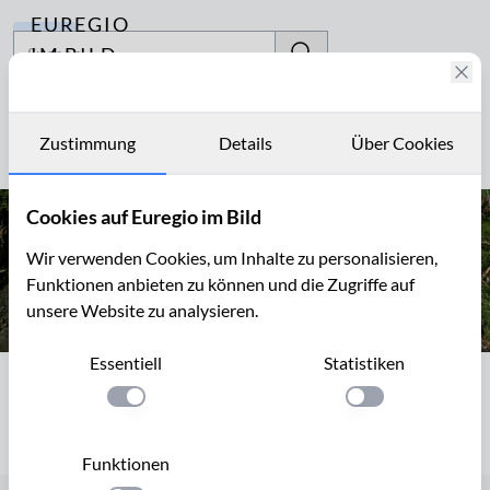
EUREGIO
Archiv
IM BILD
Fotostories
Fußabdruck
Archiv
Zustimmung
Details
Über Cookies
Seite 1 von 1
Kontakt
Cookies auf Euregio im Bild
Wir verwenden Cookies, um Inhalte zu personalisieren,
Funktionen anbieten zu können und die Zugriffe auf
unsere Website zu analysieren.
Essentiell
Statistiken
Seite 1 von 1
Einstellung anwenden
Einstellung anwen
Funktionen