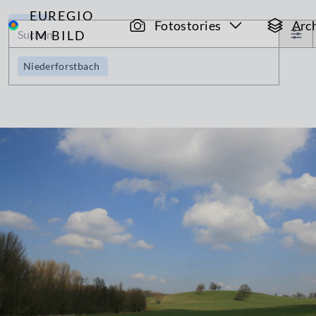
EUREGIO
Archiv
Fotostories
Arc
IM BILD
Niederforstbach