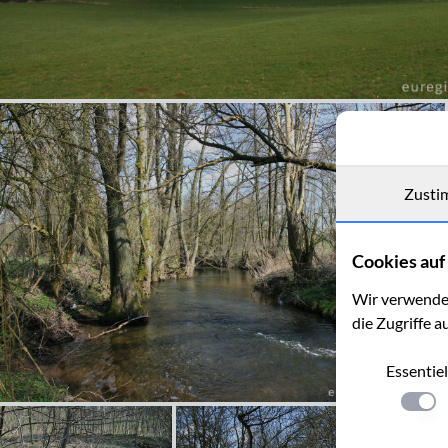
Zusti
Cookies auf 
Wir verwenden
die Zugriffe a
Essentiel
Einste