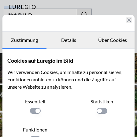
EUREGIO
Archiv
IM BILD
Fotostories
Alzheimer
Archiv
Zustimmung
Details
Über Cookies
Seite 1 von 1
Kontakt
Cookies auf Euregio im Bild
Wir verwenden Cookies, um Inhalte zu personalisieren,
Funktionen anbieten zu können und die Zugriffe auf
unsere Website zu analysieren.
Essentiell
Statistiken
Einstellung anwenden
Einstellung anwen
Funktionen