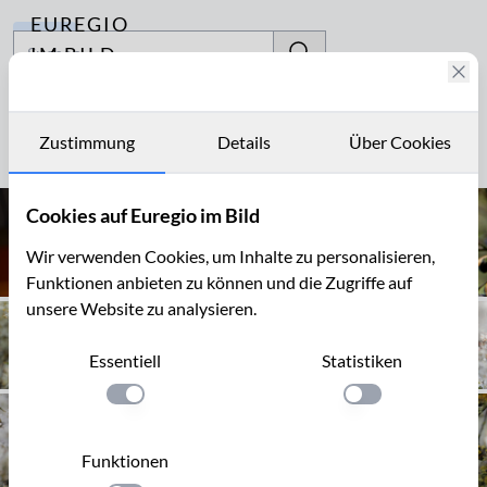
EUREGIO
Archiv
IM BILD
Fotostories
Schlehendorn
Archiv
Zustimmung
Details
Über Cookies
Seite 1 von 2
Kontakt
Cookies auf Euregio im Bild
Wir verwenden Cookies, um Inhalte zu personalisieren,
Funktionen anbieten zu können und die Zugriffe auf
unsere Website zu analysieren.
Essentiell
Statistiken
Einstellung anwenden
Einstellung anwen
Funktionen