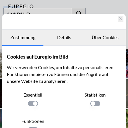
EUREGIO
Archiv
IM BILD
Fotostories
Marmelade
Archiv
Zustimmung
Details
Über Cookies
Seite 1 von 3
Kontakt
Cookies auf Euregio im Bild
Wir verwenden Cookies, um Inhalte zu personalisieren,
Funktionen anbieten zu können und die Zugriffe auf
unsere Website zu analysieren.
Essentiell
Statistiken
Einstellung anwenden
Einstellung anwen
Funktionen