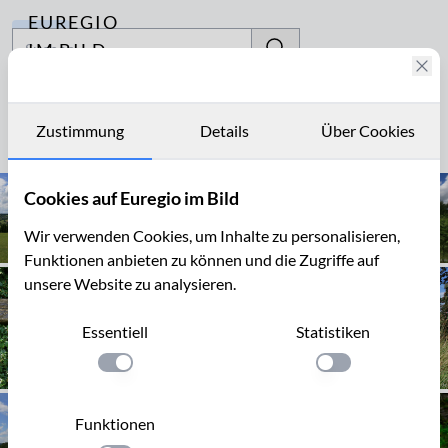
EUREGIO
Archiv
IM BILD
Fotostories
Ardennen
Archiv
Zustimmung
Details
Über Cookies
Seite 1 von 15
Kontakt
Cookies auf Euregio im Bild
Wir verwenden Cookies, um Inhalte zu personalisieren,
Funktionen anbieten zu können und die Zugriffe auf
unsere Website zu analysieren.
Essentiell
Statistiken
Einstellung anwenden
Einstellung anwen
Funktionen